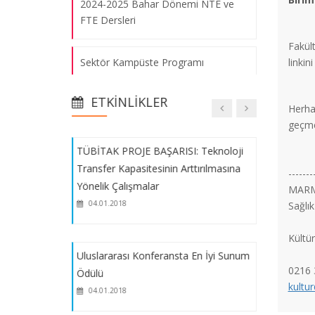
2024-2025 Bahar Dönemi NTE ve
Fakülte Akademik Kurulu – Ekim 2017
FTE Dersleri
04.01.2018
Fakül
Sektör Kampüste Programı
linkini
kapsamında açılacak dersler (2024-
Yeni Yerleşke Ziyareti
2025 Bahar)
04.01.2018
ETKINLIKLER
Herhan
geçme
Fakültemiz öğrencisi Enes Burak
TÜBİTAK PROJE BAŞARISI: Teknoloji
Karaçuka'ya Birincilik Ödülü
Transfer Kapasitesinin Arttırılmasına
-------
Yönelik Çalışmalar
MARM
2024-2025 Güz Dönemi Vize Mazeret
04.01.2018
Sağlık
Sınavı Başvuru Sonuçları
Kültü
Kampüs Kart
Uluslararası Konferansta En İyi Sunum
0216 
Ödülü
kultu
04.01.2018
2024-2025 Güz Dönemi NTE ve FTE
Dersleri