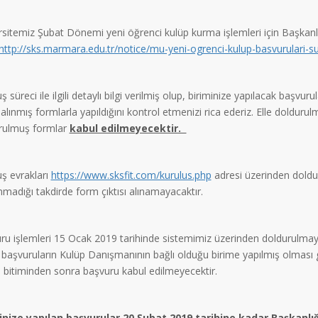
rsitemiz Şubat Dönemi yeni öğrenci kulüp kurma işlemleri için Başkan
http://sks.marmara.edu.tr/notice/mu-yeni-ogrenci-kulup-basvurulari-s
ş süreci ile ilgili detaylı bilgi verilmiş olup, biriminize yapılacak başvu
ı alınmış formlarla yapıldığını kontrol etmenizi rica ederiz. Elle doldu
rulmuş formlar
kabul edilmeyecektir.
uş evrakları
https://www.sksfit.com/kurulus.php
adresi üzerinden doldur
madığı takdirde form çıktısı alınamayacaktır.
ru işlemleri 15 Ocak 2019 tarihinde sistemimiz üzerinden doldurulmay
 başvuruların Kulüp Danışmanının bağlı olduğu birime yapılmış olması
 bitiminden sonra başvuru kabul edilmeyecektir.
inize yapılan başvurular
20 Şubat 2019
tarihine kadar Başkanlığ