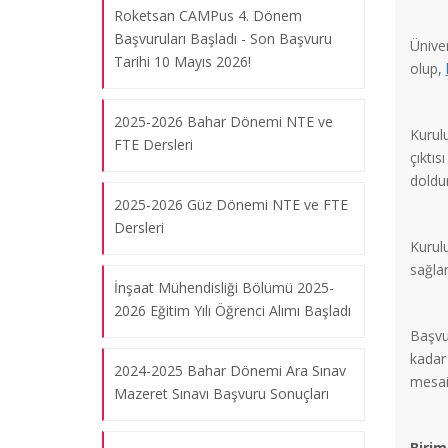
Roketsan CAMPus 4. Dönem
at SUNUM” Semineri
Başvuruları Başladı - Son Başvuru
04.01.2018
Ünive
Tarihi 10 Mayıs 2026!
olup,
Prof.Dr. Fazilet VARDAR SUKAN –
2025-2026 Bahar Dönemi NTE ve
Kurulu
“Araştırma, Üniversite-Sanayi İşbirliği,
FTE Dersleri
çıktıs
Teknoloji Transferi, Teknoparklar,
doldu
Araştırma Merkezleri ve Ar-Ge
2025-2026 Güz Dönemi NTE ve FTE
Destekleri” Semineri
Dersleri
04.01.2018
Kurul
sağlan
İnşaat Mühendisliği Bölümü 2025-
2026 Eğitim Yılı Öğrenci Alımı Başladı
Green Biotechnology Konferansı 11-
Başvu
13 Eylül 2017 tarihleri arasında
kadar
gerçekleştirildi
2024-2025 Bahar Dönemi Ara Sınav
mesai
04.01.2018
Mazeret Sınavı Başvuru Sonuçları
Birim