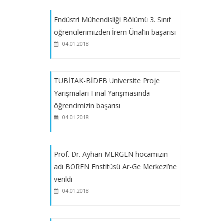
Endüstri Mühendisliği Bölümü 3. Sınıf
Sektör Kampüste Programı
öğrencilerimizden İrem Ünal’ın başarısı
kapsamında açılacak dersler
04.01.2018
Yatay Geçişler, Dikey Geçiş ve YAP-
ÇAP Ders İntibakları ile ilgili kararlar
TÜBİTAK-BİDEB Üniversite Proje
Yarışmaları Final Yarışmasında
öğrencimizin başarısı
2024-2025 EĞİTİM-ÖĞRETİM YILI
04.01.2018
ÇİFT ANADAL / YANDAL
PROGRAMLARI BAŞVURULARI
TAKVİMİ
Prof. Dr. Ayhan MERGEN hocamızın
adı BOREN Enstitüsü Ar-Ge Merkezi’ne
Mazeret Sınavları (2023-2024 Bahar
verildi
Dönemi)
04.01.2018
Teknoloji, Bilişim ve Erişilebilirlik