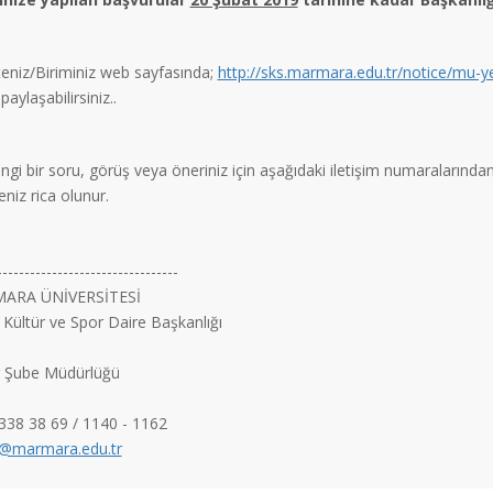
teniz/Biriminiz web sayfasında;
http://sks.marmara.edu.tr/notice/mu-y
 paylaşabilirsiniz..
gi bir soru, görüş veya öneriniz için aşağıdaki iletişim numaralarında
niz rica olunur.
---------------------------------
ARA ÜNİVERSİTESİ
 Kültür ve Spor Daire Başkanlığı
r Şube Müdürlüğü
338 38 69 / 1140 - 1162
r@marmara.edu.tr