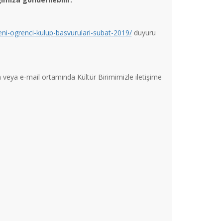
eni-ogrenci-kulup-basvurulari-subat-2019/
duyuru
n veya e-mail ortamında Kültür Birimimizle iletişime