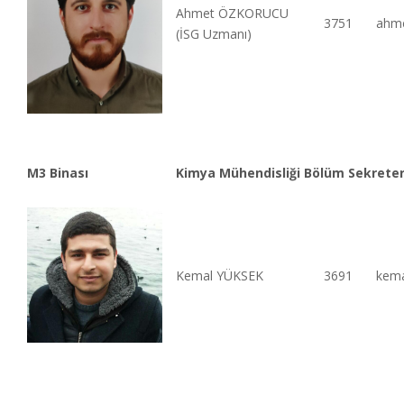
Ahmet ÖZKORUCU
3751
ahme
(İSG Uzmanı)
M3 Binası
Kimya Mühendisliği Bölüm Sekreterl
Kemal YÜKSEK
3691
kema