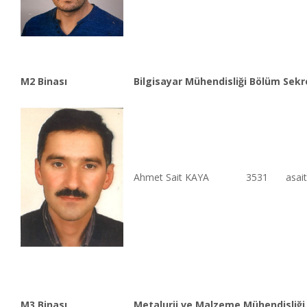
M2 Binası
Bilgisayar Mühendisliği Bölüm Sekre
Ahmet Sait KAYA
3531
asai
M3 Binası
Metalurji ve Malzeme Mühendisliği 