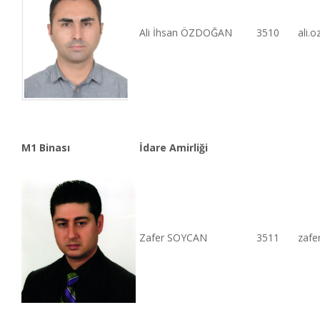
Ali İhsan ÖZDOĞAN
3510
ali.
M1 Binası
İdare Amirliği
Zafer SOYCAN
3511
zafe