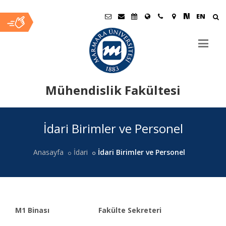
EN
Mühendislik Fakültesi
Ana
İdari Birimler ve Personel
İçerik
Anasayfa
İdari
İdari Birimler ve Personel
M1 Binası
Fakülte Sekreteri