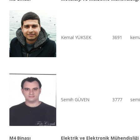
Kemal YÜKSEK
3691
kema
Semih GÜVEN
3777
semi
M4 Binası
Elektrik ve Elektronik Mühendisliği