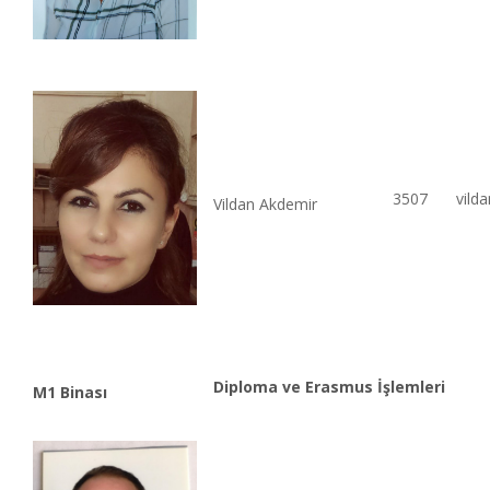
3507
vild
Vildan Akdemir
Diploma ve Erasmus İşlemleri
M1 Binası