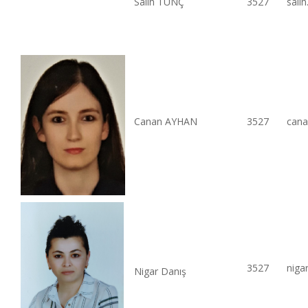
Salih TUNÇ
3527
sali
Canan AYHAN
3527
cana
3527
niga
Nigar Danış