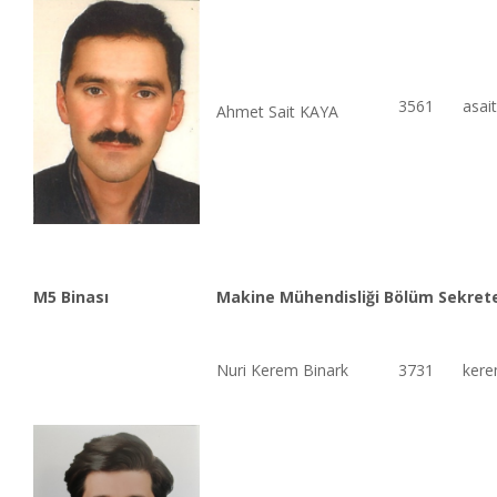
3561
asai
Ahmet Sait KAYA
M5 Binası
Makine Mühendisliği Bölüm Sekrete
Nuri Kerem Binark
3731
kere