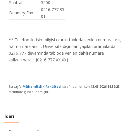
Santral
3500
0216 777 35
Deanery Fax
01
** Telefon iletişim bilgisi olarak tabloda verilen numaralar iç
hat numaralarıdır. Üniversite dışından yapılan aramalarda
0216 777 devamında tabloda verilen dahili numara
kullanılmalıdır. [0216 777 XX XX]
Bu sayfa
Mühendislik Fakültesi
tarafından en son
13.03.2026 14:59:23
tarihinde güncellenmiştir.
İdari