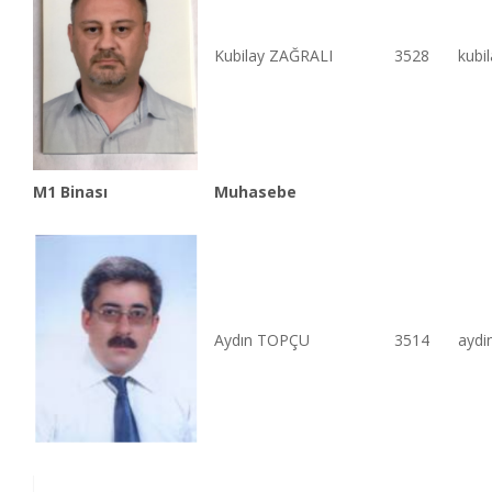
Kubilay ZAĞRALI
3528
kubi
M1 Binası
Muhasebe
Aydın TOPÇU
3514
aydi