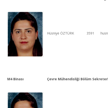
Hüsniye ÖZTÜRK
3591
husn
M4 Binası
Çevre Mühendisliği Bölüm Sekreterl