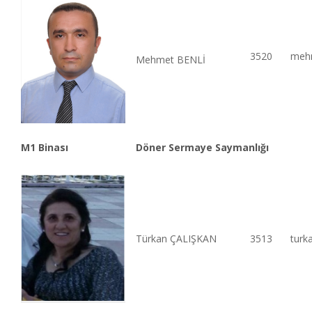
3520
mehm
Mehmet BENLİ
M1 Binası
Döner Sermaye Saymanlığı
Türkan ÇALIŞKAN
3513
turk