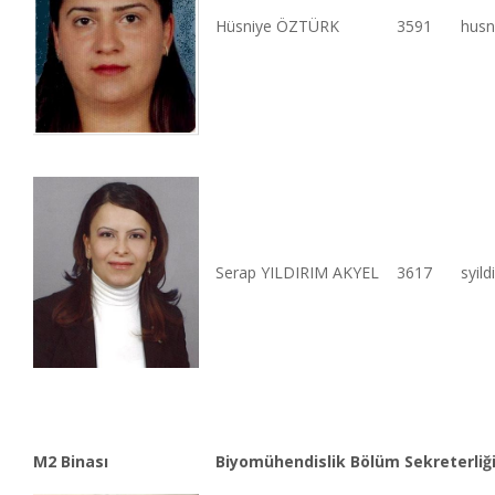
Hüsniye ÖZTÜRK
3591
husn
Serap YILDIRIM AKYEL
3617
syil
M2 Binası
Biyomühendislik Bölüm Sekreterliğ