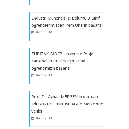
Lisans ve Doktora Bursları
Endüstri Mühendisliği Bölümü 3. Sınıf
Yemek Bursu - Evrak Teslimi son
öğrencilerimizden İrem Ünal’ın başarısı
tarihi: 24 Ekim Perşembe
04.01.2018
Sabancı Vakfı Burs Duyurusu
TÜBİTAK-BİDEB Üniversite Proje
Yarışmaları Final Yarışmasında
TESYEV Bursu
öğrencimizin başarısı
04.01.2018
Yemek Bursu Başvuruları (10-18 Ekim
2019)
Prof. Dr. Ayhan MERGEN hocamızın
adı BOREN Enstitüsü Ar-Ge Merkezi’ne
Öğrenci Kampüs Kartları Hakkında
verildi
04.01.2018
Öğrencilerimizin Başarıları