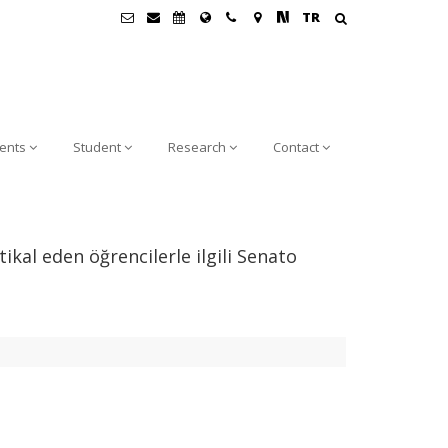
TR
ents
Student
Research
Contact
tikal eden öğrencilerle ilgili Senato