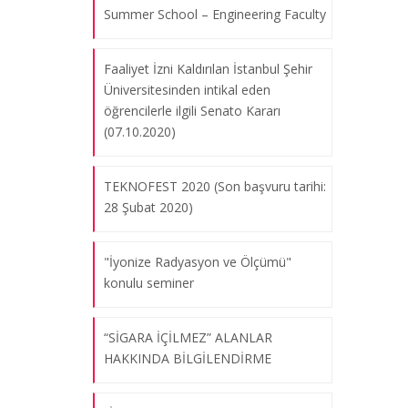
problem-solving: Nanobiotechnology
Summer School – Engineering Faculty
at SUNUM” Semineri
04.01.2018
Faaliyet İzni Kaldırılan İstanbul Şehir
Üniversitesinden intikal eden
öğrencilerle ilgili Senato Kararı
Prof.Dr. Fazilet VARDAR SUKAN –
(07.10.2020)
“Araştırma, Üniversite-Sanayi İşbirliği,
Teknoloji Transferi, Teknoparklar,
TEKNOFEST 2020 (Son başvuru tarihi:
Araştırma Merkezleri ve Ar-Ge
28 Şubat 2020)
Destekleri” Semineri
04.01.2018
"İyonize Radyasyon ve Ölçümü"
konulu seminer
Green Biotechnology Konferansı 11-
13 Eylül 2017 tarihleri arasında
“SİGARA İÇİLMEZ” ALANLAR
gerçekleştirildi
HAKKINDA BİLGİLENDİRME
04.01.2018