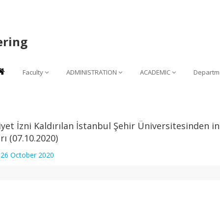
ering
Faculty
ADMINISTRATION
ACADEMIC
Departm
iyet İzni Kaldırılan İstanbul Şehir Üniversitesinden in
rı (07.10.2020)
:
26 October 2020