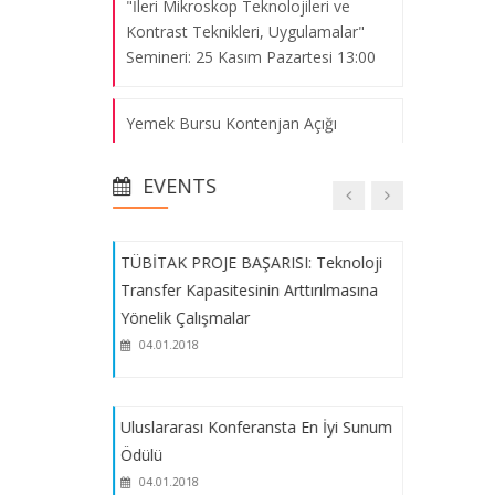
"İleri Mikroskop Teknolojileri ve
Kontrast Teknikleri, Uygulamalar"
Fakülte Akademik Kurulu – Ekim 2017
Semineri: 25 Kasım Pazartesi 13:00
04.01.2018
Yemek Bursu Kontenjan Açığı
Yeni Yerleşke Ziyareti
04.01.2018
EVENTS
Ders Kayıtları Kontrolleri
2017-2018 Akademik Yıl sonunda
TÜBİTAK PROJE BAŞARISI: Teknoloji
Yabancı Dil Hazırlık Sınıfını başarı ile
Transfer Kapasitesinin Arttırılmasına
tamamlamış Öğrencilerimize
Yönelik Çalışmalar
Duyurulur
04.01.2018
2. Ulusal Üniversiteler Patent
Yarışması
Uluslararası Konferansta En İyi Sunum
Ödülü
04.01.2018
Türk Eğitim Vakfı Yurt Dışı Yüksek