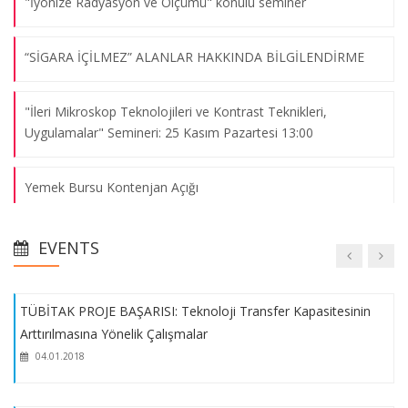
"İyonize Radyasyon ve Ölçümü" konulu seminer
Green Biotechnology Konferansı 11-13 Eylül 2017 tarihleri
arasında gerçekleştirildi
“SİGARA İÇİLMEZ” ALANLAR HAKKINDA BİLGİLENDİRME
04.01.2018
"İleri Mikroskop Teknolojileri ve Kontrast Teknikleri,
Fakülte Akademik Kurulu – Ekim 2017
Uygulamalar" Semineri: 25 Kasım Pazartesi 13:00
04.01.2018
Yemek Bursu Kontenjan Açığı
Yeni Yerleşke Ziyareti
Ders Kayıtları Kontrolleri
04.01.2018
EVENTS
2017-2018 Akademik Yıl sonunda Yabancı Dil Hazırlık Sınıfını
TÜBİTAK PROJE BAŞARISI: Teknoloji Transfer Kapasitesinin
başarı ile tamamlamış Öğrencilerimize Duyurulur
Arttırılmasına Yönelik Çalışmalar
04.01.2018
2. Ulusal Üniversiteler Patent Yarışması