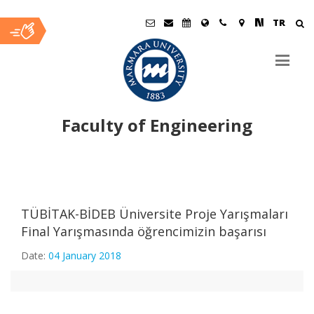
TR
Faculty of Engineering
Ana
İçerik
TÜBİTAK-BİDEB Üniversite Proje Yarışmaları
Final Yarışmasında öğrencimizin başarısı
Yemek Bursu Başvuruları (10-18 Ekim 2019)
Date:
04 January 2018
Öğrenci Kampüs Kartları Hakkında