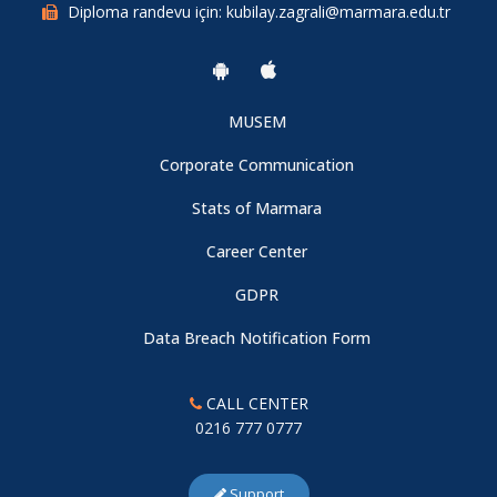
Diploma randevu için: kubilay.zagrali@marmara.edu.tr
04.01.2018
"İleri Mikroskop Teknolojileri ve Kontrast Teknikleri,
Uygulamalar" Semineri: 25 Kasım Pazartesi 13:00
Yeni Yerleşke Ziyareti
MUSEM
04.01.2018
Corporate Communication
TÜBİTAK PROJE BAŞARISI: Teknoloji Transfer Kapasitesinin
Stats of Marmara
Arttırılmasına Yönelik Çalışmalar
Career Center
04.01.2018
GDPR
Data Breach Notification Form
Uluslararası Konferansta En İyi Sunum Ödülü
04.01.2018
CALL CENTER
0216 777 0777
Endüstri Mühendisliği Bölümü 3. Sınıf öğrencilerimizden İrem
Ünal’ın başarısı
Support