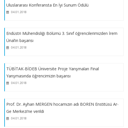
Uluslararası Konferansta En İyi Sunum Ödülü
Türk Eğitim Vakfı Yurt Dışı Yüksek Lisans ve Doktora Bursları
04.01.2018
Yemek Bursu - Evrak Teslimi son tarihi: 24 Ekim Perşembe
Endüstri Mühendisliği Bölümü 3. Sınıf öğrencilerimizden İrem
Sabancı Vakfı Burs Duyurusu
Ünal’ın başarısı
04.01.2018
TESYEV Bursu
TÜBİTAK-BİDEB Üniversite Proje Yarışmaları Final
Yemek Bursu Başvuruları (10-18 Ekim 2019)
Yarışmasında öğrencimizin başarısı
04.01.2018
Öğrenci Kampüs Kartları Hakkında
Prof. Dr. Ayhan MERGEN hocamızın adı BOREN Enstitüsü Ar-
Öğrencilerimizin Başarıları
Ge Merkezi’ne verildi
04.01.2018
Ara Sınav Tarihleri Değişikliği