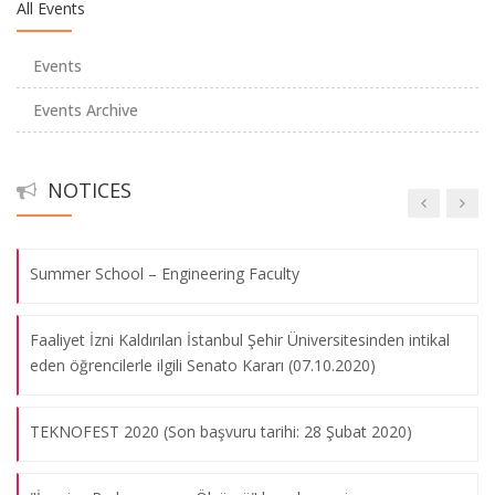
All Events
Öğrencilerimizin Başarıları
Events
Ara Sınav Tarihleri Değişikliği
Prof. Dr. Ayhan MERGEN hocamızın adı BOREN Enstitüsü Ar-
Ge Merkezi’ne verildi
Events Archive
04.01.2018
DERS KAYITLARI İLE İLGİLİ DUYURULAR
NOTICES
Yeni Kurulacak Öğrenci Kulüpleri
Dr. Stuart J. LUCAS – “Molecular problem-solving:
Nanobiotechnology at SUNUM” Semineri
04.01.2018
Summer School – Engineering Faculty
Faaliyet İzni Kaldırılan İstanbul Şehir Üniversitesinden intikal
Prof.Dr. Fazilet VARDAR SUKAN – “Araştırma, Üniversite-
eden öğrencilerle ilgili Senato Kararı (07.10.2020)
Sanayi İşbirliği, Teknoloji Transferi, Teknoparklar, Araştırma
Merkezleri ve Ar-Ge Destekleri” Semineri
TEKNOFEST 2020 (Son başvuru tarihi: 28 Şubat 2020)
04.01.2018